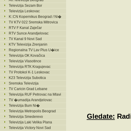
Art Televizija Beograd
Televizija Sezam Bor
Televizija Leskovac
K::CN Kopernikus Beograd / Ni�
TV KTV 022 Sremska Mitrovica
RTV F Kanal Zaječar
RTV Sunce Arandjelovac
TV Kanal 9 Novi Sad
KTV Televizija Zrenjanin
Regionalna TV Lav Plus U�ice
Televizija OK Kovačica
Televizija Vlasotince
Televizija RTK Kragujevac
TV Protokol K-1 Leskovac
K23 Televizija Subotica
Sremska Televizija
TV Caricin Grad Lebane
Televizija RUF Petrovac na Mlavi
TV �umadija Arandjelovac
Televizija Bum Ni�
Televizija Metropolis Beograd
Gledate:
Radi
Televizija Smederevo
Televizija Laki Velika Plana
Televizija Victory Novi Sad