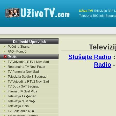
Uživo TV!
Televizija B92 
Televizija B92 info Beogra
Daljinski Upravljač
Televiz
Početna Strana
FAQ - Pomoć
Slušajte Radio
Srbija
TV Vojvodina RTV1 Novi Sad
Radio
Regionalna TV Novi Pazar
TV Panonija Novi Sad
Televizija Studio B Beograd
TV Vojvodina RTV2 Novi Sad
TV Duga SAT Beograd
Internet TV Svet Plus
Televizija As �abac
Televizija NTV Ni�
Televizija Tutin
TV Belle amie Ni�