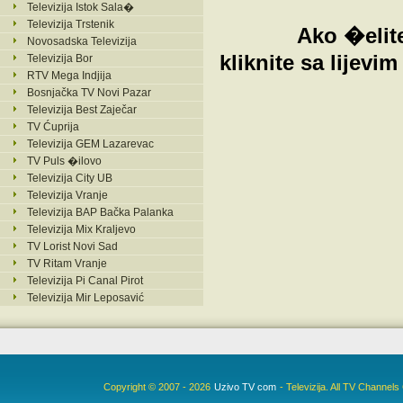
Televizija Istok Sala�
Televizija Trstenik
Ako �elite
Novosadska Televizija
kliknite sa lijev
Televizija Bor
RTV Mega Indjija
Bosnjačka TV Novi Pazar
Televizija Best Zaječar
TV Ćuprija
Televizija GEM Lazarevac
TV Puls �ilovo
Televizija City UB
Televizija Vranje
Televizija BAP Bačka Palanka
Televizija Mix Kraljevo
TV Lorist Novi Sad
TV Ritam Vranje
Televizija Pi Canal Pirot
Televizija Mir Leposavić
Copyright © 2007 - 2026
Uzivo TV com
- Televizija. All TV Channel