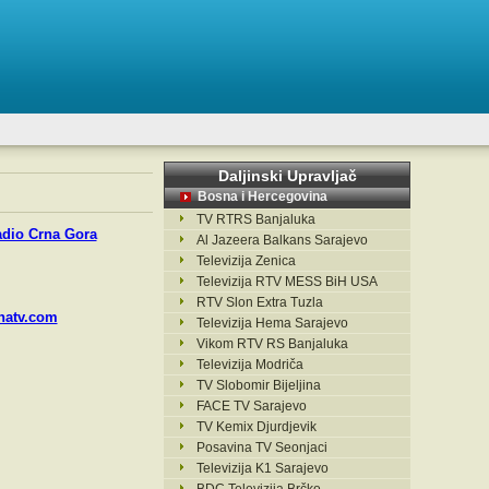
Daljinski Upravljač
Bosna i Hercegovina
TV RTRS Banjaluka
dio Crna Gora
Al Jazeera Balkans Sarajevo
Televizija Zenica
Televizija RTV MESS BiH USA
RTV Slon Extra Tuzla
natv.com
Televizija Hema Sarajevo
Vikom RTV RS Banjaluka
Televizija Modriča
TV Slobomir Bijeljina
FACE TV Sarajevo
TV Kemix Djurdjevik
Posavina TV Seonjaci
Televizija K1 Sarajevo