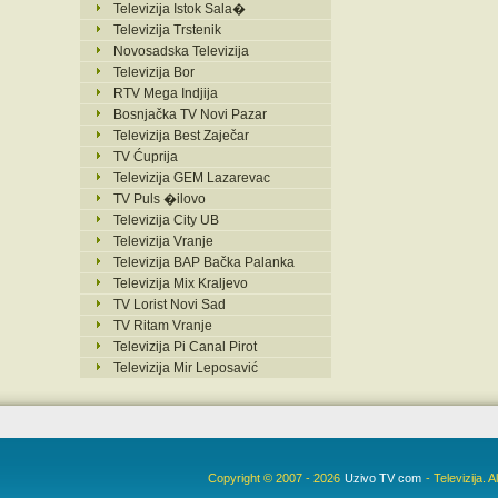
Televizija Istok Sala�
Televizija Trstenik
Novosadska Televizija
Televizija Bor
RTV Mega Indjija
Bosnjačka TV Novi Pazar
Televizija Best Zaječar
TV Ćuprija
Televizija GEM Lazarevac
TV Puls �ilovo
Televizija City UB
Televizija Vranje
Televizija BAP Bačka Palanka
Televizija Mix Kraljevo
TV Lorist Novi Sad
TV Ritam Vranje
Televizija Pi Canal Pirot
Televizija Mir Leposavić
Copyright © 2007 - 2026
Uzivo TV com
- Televizija.