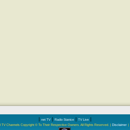
|
|
|
|
net TV
Radio Stanice
TV Live
 All TV Channels Copyright © To Their Respective Owners. All Rights Reserved. |
Disclaimer
|