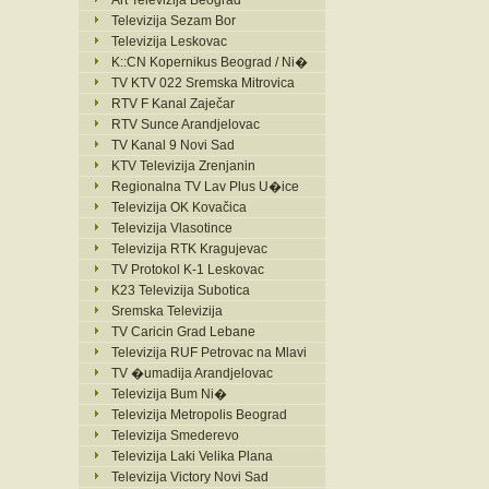
Art Televizija Beograd
Televizija Sezam Bor
Televizija Leskovac
K::CN Kopernikus Beograd / Ni�
TV KTV 022 Sremska Mitrovica
RTV F Kanal Zaječar
RTV Sunce Arandjelovac
TV Kanal 9 Novi Sad
KTV Televizija Zrenjanin
Regionalna TV Lav Plus U�ice
Televizija OK Kovačica
Televizija Vlasotince
Televizija RTK Kragujevac
TV Protokol K-1 Leskovac
K23 Televizija Subotica
Sremska Televizija
TV Caricin Grad Lebane
Televizija RUF Petrovac na Mlavi
TV �umadija Arandjelovac
Televizija Bum Ni�
Televizija Metropolis Beograd
Televizija Smederevo
Televizija Laki Velika Plana
Televizija Victory Novi Sad