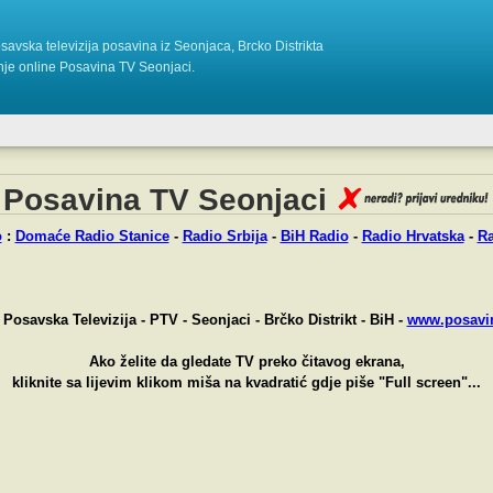
avska televizija posavina iz Seonjaca, Brcko Distrikta
nje online Posavina TV Seonjaci.
Posavina TV Seonjaci
o
:
Domaće Radio Stanice
-
Radio Srbija
-
BiH Radio
-
Radio Hrvatska
-
Ra
Posavska Televizija - PTV - Seonjaci - Brčko Distrikt - BiH -
www.posavi
Ako želite da gledate TV preko čitavog ekrana,
kliknite sa lijevim klikom miša na kvadratić gdje piše "Full screen"...