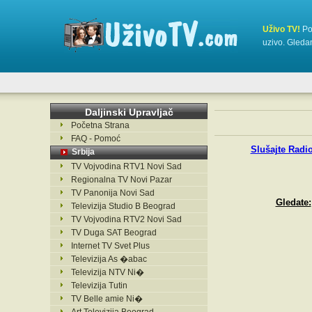
Uživo TV!
Pos
uzivo. Gleda
Daljinski Upravljač
Početna Strana
FAQ - Pomoć
Slušajte Radi
Srbija
TV Vojvodina RTV1 Novi Sad
Regionalna TV Novi Pazar
TV Panonija Novi Sad
Gledate:
Televizija Studio B Beograd
TV Vojvodina RTV2 Novi Sad
TV Duga SAT Beograd
Internet TV Svet Plus
Televizija As �abac
Televizija NTV Ni�
Televizija Tutin
TV Belle amie Ni�