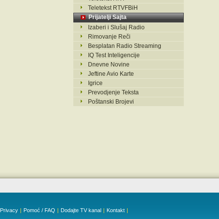
Teletekst RTVFBiH
Prijatelji Sajta
Izaberi i Slušaj Radio
Rimovanje Reči
Besplatan Radio Streaming
IQ Test Inteligencije
Dnevne Novine
Jeftine Avio Karte
Igrice
Prevodjenje Teksta
Poštanski Brojevi
Privacy
|
Pomoć / FAQ
|
Dodajte TV kanal
|
Kontakt
|