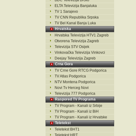
BDC Televizija Brčko
ELTA Televizija Banjaluka
TV 1 Sarajevo
TV CNN Republika Srpska
TV Bel Kanal Banja Luka
Hrvatska
Hrvatska Televizija HTV1 Zagreb
Otvorena Televizija Zagreb
Televizija STV Osijek
Vinkovačka Televizija Vinkovci
Deejay Televizija Zagreb
Crna Gora
TV Crne Gore RTCG Podgorica
TV Atlas Podgorica
NTV Montena Podgorica
Novi Tv Herceg Novi
Televizija 777 Podgorica
Raspored TV Programa
TV Program - Kanali iz Srbije
TV Program - Kanali iz BiH
TV Program - Kanali iz Hrvatske
Teletekst
Teletekst BHT1
Teletekst HRT