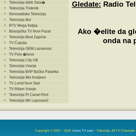
Televizija Istok Sala�
Gledate:
Radio Tel
Televizija Trstenik
Novosadska Televizija
Televizija Bor
RTV Mega Indjija
Ako �elite da gl
Bosnjačka TV Novi Pazar
Televizija Best Zaječar
onda na p
TV Ćuprija
Televizija GEM Lazarevac
TV Puls �ilovo
Televizija City UB
Televizija Vranje
Televizija BAP Bačka Palanka
Televizija Mix Kraljevo
TV Lorist Novi Sad
TV Ritam Vranje
Televizija Pi Canal Pirot
Televizija Mir Leposavić
Copyright © 2007 - 2026
Uzivo TV com
- Televizija. All TV Channel