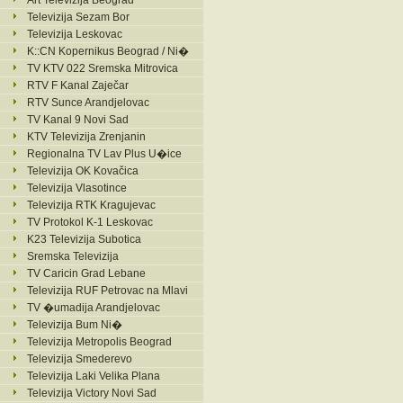
Art Televizija Beograd
Televizija Sezam Bor
Televizija Leskovac
K::CN Kopernikus Beograd / Ni�
TV KTV 022 Sremska Mitrovica
RTV F Kanal Zaječar
RTV Sunce Arandjelovac
TV Kanal 9 Novi Sad
KTV Televizija Zrenjanin
Regionalna TV Lav Plus U�ice
Televizija OK Kovačica
Televizija Vlasotince
Televizija RTK Kragujevac
TV Protokol K-1 Leskovac
K23 Televizija Subotica
Sremska Televizija
TV Caricin Grad Lebane
Televizija RUF Petrovac na Mlavi
TV �umadija Arandjelovac
Televizija Bum Ni�
Televizija Metropolis Beograd
Televizija Smederevo
Televizija Laki Velika Plana
Televizija Victory Novi Sad