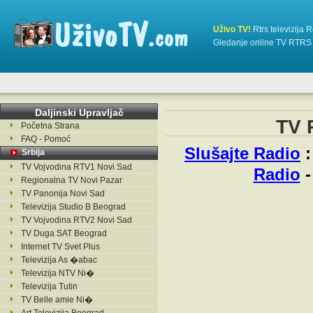
Uživo TV!
Rtrs televizija 
Gledanje online TV RTRS 
Daljinski Upravljač
TV 
Početna Strana
FAQ - Pomoć
Slušajte Radio
Srbija
TV Vojvodina RTV1 Novi Sad
Radio
Regionalna TV Novi Pazar
TV Panonija Novi Sad
Televizija Studio B Beograd
TV Vojvodina RTV2 Novi Sad
TV Duga SAT Beograd
Internet TV Svet Plus
Televizija As �abac
Televizija NTV Ni�
Televizija Tutin
TV Belle amie Ni�